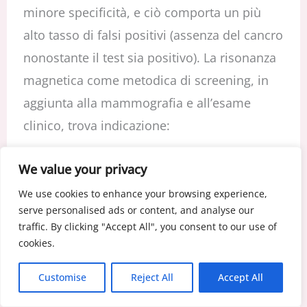
minore specificità, e ciò comporta un più
alto tasso di falsi positivi (assenza del cancro
nonostante il test sia positivo). La risonanza
magnetica come metodica di screening, in
aggiunta alla mammografia e all’esame
clinico, trova indicazione:
nelle donne ad alto rischio (per importante
We value your privacy
storia familiare di carcinoma mammario o
We use cookies to enhance your browsing experience,
serve personalised ads or content, and analyse our
perché portatrici di mutazione di BRCA1 e/o
traffic. By clicking "Accept All", you consent to our use of
BRCA2)
cookies.
nelle donne a rischio moderato (storia
Customise
Reject All
Accept All
personale di carcinoma in situ, iperplasia
atipica)