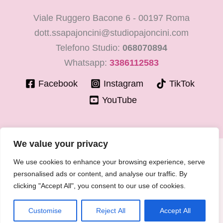
Viale Ruggero Bacone 6 - 00197 Roma
dott.ssapajoncini@studiopajoncini.com
Telefono Studio:
068070894
Whatsapp:
3386112583
Facebook
Instagram
TikTok
YouTube
We value your privacy
Copyright © 2026 LaMiaGinecologa.com - Dott.ssa Cinzia
We use cookies to enhance your browsing experience, serve
Pajoncini - Specialista in Ostetricia e Ginecologia
personalised ads or content, and analyse our traffic. By
P.IVA 15400091003 – n° Ordine Medici di Roma 30776 del
clicking "Accept All", you consent to our use of cookies.
30/06/1981
Cookie - Privacy Policy
Customise
Reject All
Accept All