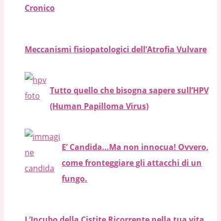
Cronico
Meccanismi fisiopatologici dell’Atrofia Vulvare
Tutto quello che bisogna sapere sull’HPV
(Human Papilloma Virus)
E’ Candida…Ma non innocua! Ovvero,
come fronteggiare gli attacchi di un
fungo.
L’Incubo della Cistite Ricorrente nella tua vita