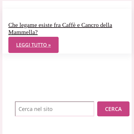
Che legame esiste fra Caffè e Cancro della
Mammella?
CHE LEGAME ESISTE FRA CAFFÈ E CANCRO DELLA
LEGGI TUTTO »
Cerca
CERCA