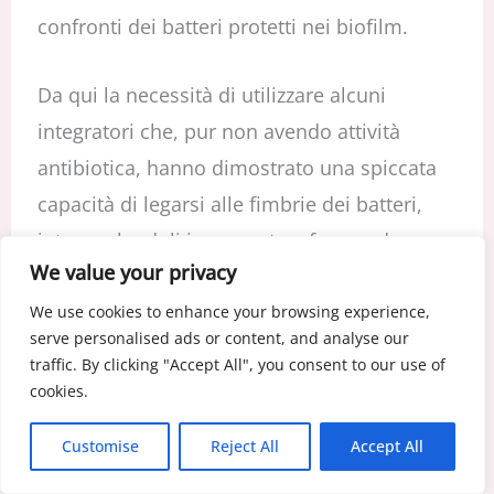
confronti dei batteri protetti nei biofilm.
Da qui la necessità di utilizzare alcuni
integratori che, pur non avendo attività
antibiotica, hanno dimostrato una spiccata
capacità di legarsi alle fimbrie dei batteri,
intrappolandoli in una rete e formando
We value your privacy
aggregati batterio/integratore che vengono
eliminati con le urine a ogni minzione.
We use cookies to enhance your browsing experience,
serve personalised ads or content, and analyse our
Inoltre, si sono dimostrate efficaci anche
traffic. By clicking "Accept All", you consent to our use of
sostanze che, grazie alla loro azione
cookies.
mucolitica e proteolitica, sono in grado di
Customise
Reject All
Accept All
sciogliere i biofilm batterici.