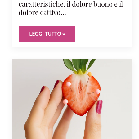
caratteristiche, il dolore buono e il
dolore cattivo…
CONOSCERE LA VULVODINIA, 2° VIDEO. IL DO
LEGGI TUTTO »