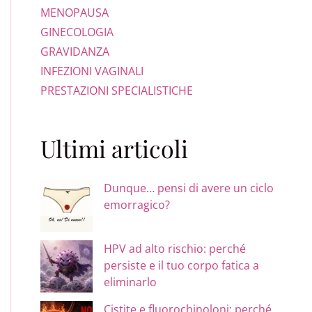
MENOPAUSA
GINECOLOGIA
GRAVIDANZA
INFEZIONI VAGINALI
PRESTAZIONI SPECIALISTICHE
LLA VULVODINIA
Ultimi articoli
Dunque… pensi di avere un ciclo
emorragico?
HPV ad alto rischio: perché
persiste e il tuo corpo fatica a
eliminarlo
Cistite e fluorochinoloni: perché