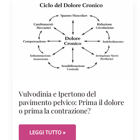
Vulvodinia e Ipertono del
pavimento pelvico: Prima il dolore
o prima la contrazione?
VULVODINIA E IPERTONO DEL PAVIMENTO PEL
LEGGI TUTTO »