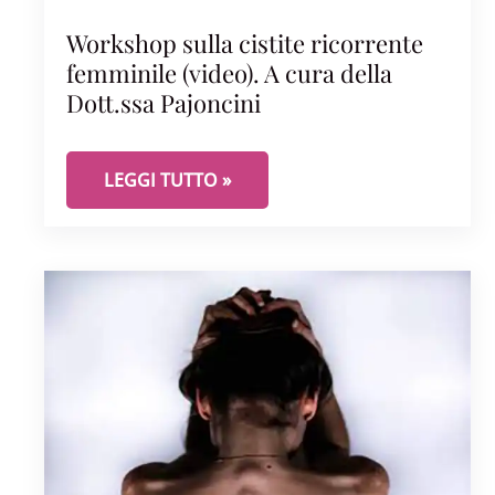
Workshop sulla cistite ricorrente
femminile (video). A cura della
Dott.ssa Pajoncini
WORKSHOP SULLA CISTITE RICORRENTE FEMMIN
LEGGI TUTTO »