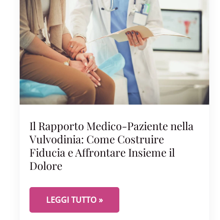
Il Rapporto Medico-Paziente nella
Vulvodinia: Come Costruire
Fiducia e Affrontare Insieme il
Dolore
IL RAPPORTO MEDICO-PAZIENTE NELLA VULVO
LEGGI TUTTO »