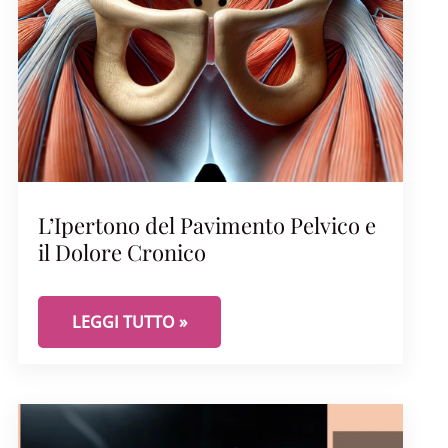
VULVODINIA
L’Ipertono del Pavimento Pelvico e
il Dolore Cronico
L’IPERTONO DEL PAVIMENTO PELVICO E IL DOL
LEGGI TUTTO »