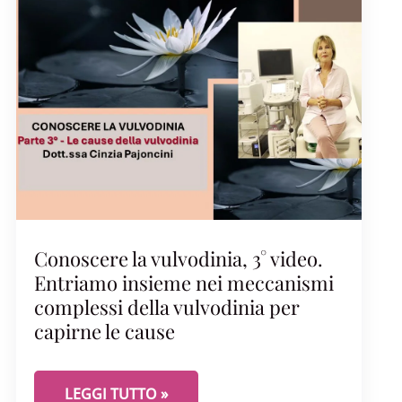
Conoscere la vulvodinia, 3° video.
Entriamo insieme nei meccanismi
complessi della vulvodinia per
capirne le cause
DINIA: COME COSTRUIRE FIDUCIA E AFFRONTARE INSIEME
CONOSCERE LA VULVODINIA, 3° VIDEO. ENTRIAM
LEGGI TUTTO »