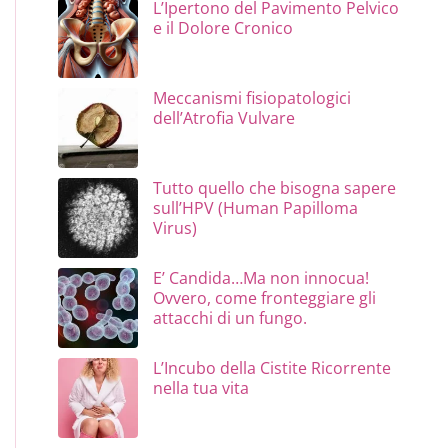
L’Ipertono del Pavimento Pelvico
e il Dolore Cronico
Meccanismi fisiopatologici
dell’Atrofia Vulvare
Tutto quello che bisogna sapere
sull’HPV (Human Papilloma
Virus)
E’ Candida…Ma non innocua!
Ovvero, come fronteggiare gli
attacchi di un fungo.
L’Incubo della Cistite Ricorrente
nella tua vita
 IL DOLORE
O INSIEME NEI MECCANISMI COMPLESSI DELLA VULVODINI