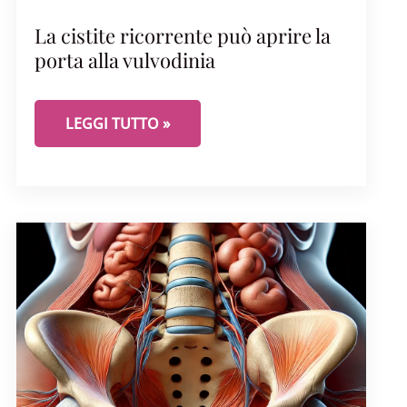
La cistite ricorrente può aprire la
porta alla vulvodinia
LA CISTITE RICORRENTE PUÒ APRIRE LA PORTA A
LEGGI TUTTO »
ILE (VIDEO). A CURA DELLA DOTT.SSA PAJONCINI