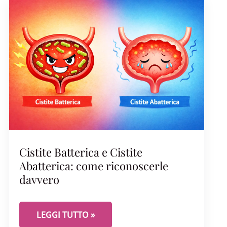
Cistite Batterica e Cistite
Abatterica: come riconoscerle
davvero
VICO: PRIMA IL DOLORE O PRIMA LA CONTRAZIONE?
CISTITE BATTERICA E CISTITE ABATTERICA: COM
LEGGI TUTTO »