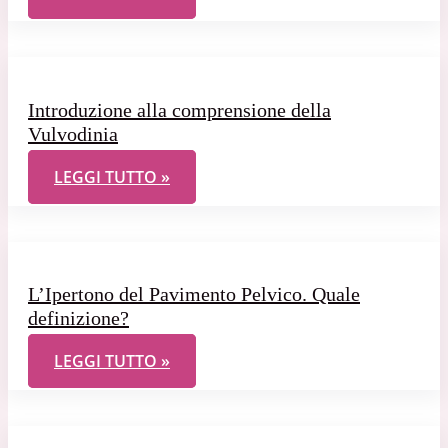
Introduzione alla comprensione della
Vulvodinia
INTRODUZIONE ALLA COMPRENSIONE DELLA VUL
LEGGI TUTTO »
L’Ipertono del Pavimento Pelvico. Quale
definizione?
L’IPERTONO DEL PAVIMENTO PELVICO. QUALE DEF
LEGGI TUTTO »