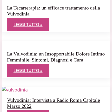
La Tecarterapia: un efficace trattamento della
Vulvodinia
LA TECARTERAPIA: UN EFFICACE TRATTAMENTO D
LEGGI TUTTO »
La Vulvodinia: un Insopportabile Dolore Intimo
Femminile. Sintomi, Diagnosi e Cura
LA VULVODINIA: UN INSOPPORTABILE DOLORE INT
LEGGI TUTTO »
Vulvodinia: Intervista a Radio Roma Capitale
Marzo 2022