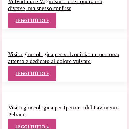
Vulvodinia e Vaginismo: due condizioni
diverse, ma spesso confuse
VULVODINIA E VAGINISMO: DUE CONDIZIONI DIVE
LEGGI TUTTO »
Visita ginecologica per vulvodinia: un percorso
attento e dedicato al dolore vulvare
VISITA GINECOLOGICA PER VULVODINIA: UN PER
LEGGI TUTTO »
Visita ginecologica per Ipertono del Pavimento
Pelvico
VISITA GINECOLOGICA PER IPERTONO DEL PAVIM
LEGGI TUTTO »