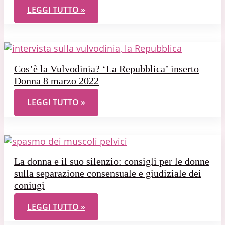
VULVODINIA: INTERVISTA A RADIO ROMA CAPITAL
LEGGI TUTTO »
Cos’è la Vulvodinia? ‘La Repubblica’ inserto
Donna 8 marzo 2022
COS’È LA VULVODINIA? ‘LA REPUBBLICA’ INSERTO
LEGGI TUTTO »
La donna e il suo silenzio: consigli per le donne
sulla separazione consensuale e giudiziale dei
coniugi
LA DONNA E IL SUO SILENZIO: CONSIGLI PER LE 
LEGGI TUTTO »