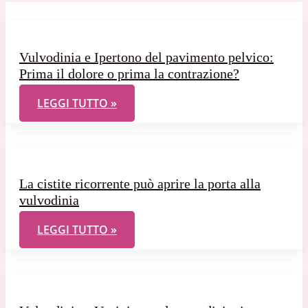
Vulvodinia e Ipertono del pavimento pelvico:
Prima il dolore o prima la contrazione?
VULVODINIA E IPERTONO DEL PAVIMENTO PELVICO
LEGGI TUTTO »
La cistite ricorrente può aprire la porta alla
vulvodinia
LA CISTITE RICORRENTE PUÒ APRIRE LA PORTA AL
LEGGI TUTTO »