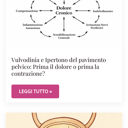
Vulvodinia e Ipertono del pavimento
pelvico: Prima il dolore o prima la
contrazione?
VULVODINIA E IPERTONO DEL PAVIMENTO PELVIC
LEGGI TUTTO »