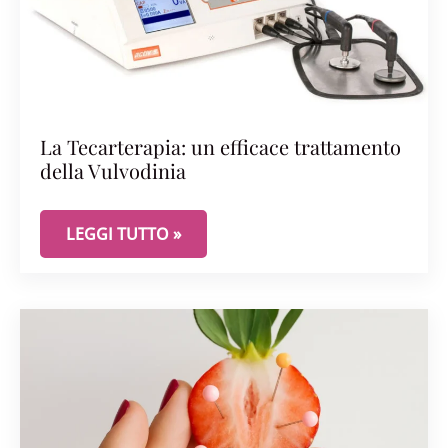
La Tecarterapia: un efficace trattamento
della Vulvodinia
LA TECARTERAPIA: UN EFFICACE TRATTAMENTO D
LEGGI TUTTO »