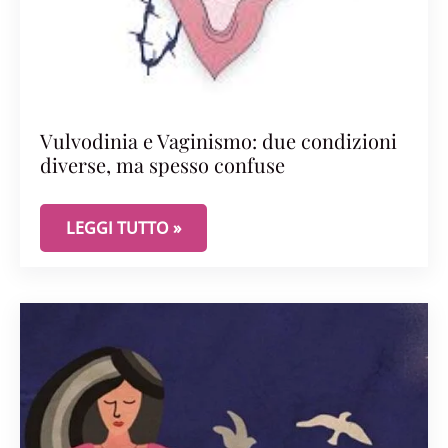
Vulvodinia e Vaginismo: due condizioni
diverse, ma spesso confuse
VULVODINIA E VAGINISMO: DUE CONDIZIONI DIV
LEGGI TUTTO »