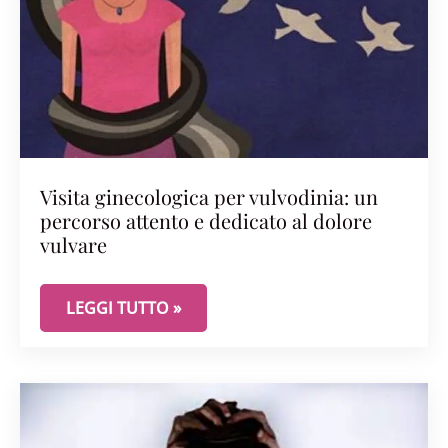
Visita ginecologica per vulvodinia: un
percorso attento e dedicato al dolore
vulvare
VISITA GINECOLOGICA PER VULVODINIA: UN PER
LEGGI TUTTO »