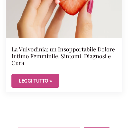
La Vulvodinia: un Insopportabile Dolore
Intimo Femminile. Sintomi, Diagnosi e
Cura
LA VULVODINIA: UN INSOPPORTABILE DOLORE IN
LEGGI TUTTO »