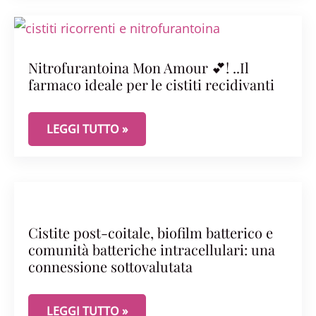
Nitrofurantoina Mon Amour 💕! ..Il
farmaco ideale per le cistiti recidivanti
NITROFURANTOINA MON AMOUR 💕! ..IL FARMACO I
LEGGI TUTTO »
Cistite post-coitale, biofilm batterico e
comunità batteriche intracellulari: una
connessione sottovalutata
CISTITE POST-COITALE, BIOFILM BATTERICO E 
LEGGI TUTTO »