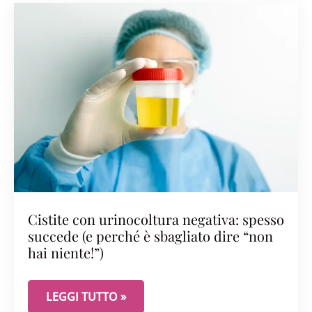
Cistite con urinocoltura negativa: spesso
succede (e perché è sbagliato dire “non
hai niente!”)
CISTITE CON URINOCOLTURA NEGATIVA: SPESSO SU
LEGGI TUTTO »