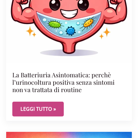
La Batteriuria Asintomatica: perchè
l’urinocoltura positiva senza sintomi
non va trattata di routine
LA BATTERIURIA ASINTOMATICA: PERCHÈ L’URIN
LEGGI TUTTO »