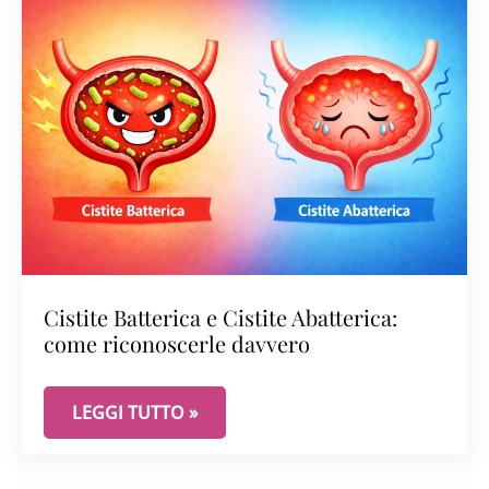
Cistite Batterica e Cistite Abatterica:
come riconoscerle davvero
CISTITE BATTERICA E CISTITE ABATTERICA: COM
LEGGI TUTTO »