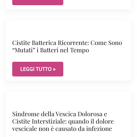
Cistite Batterica Ricorrente: Come Sono
“Mutati” i Batteri nel Tempo
CISTITE BATTERICA RICORRENTE: COME SONO “MU
LEGGI TUTTO »
Sindrome della Vescica Dolorosa e
Cistite Interstiziale: quando il dolore
vescicale non è causato da infezione