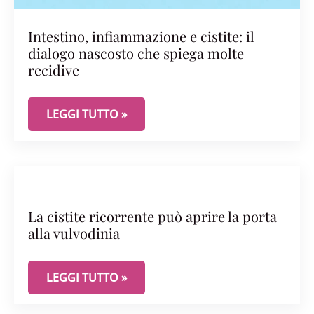
Intestino, infiammazione e cistite: il
dialogo nascosto che spiega molte
recidive
INTESTINO, INFIAMMAZIONE E CISTITE: IL DIAL
LEGGI TUTTO »
La cistite ricorrente può aprire la porta
alla vulvodinia
LA CISTITE RICORRENTE PUÒ APRIRE LA PORTA A
LEGGI TUTTO »