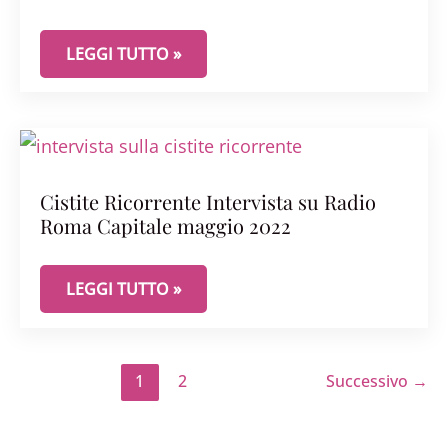
INTRODUZIONE AI MECCANISMI DELLA CISTITE R
LEGGI TUTTO »
Cistite Ricorrente Intervista su Radio
Roma Capitale maggio 2022
CISTITE RICORRENTE INTERVISTA SU RADIO ROMA
LEGGI TUTTO »
1
2
Successivo
→