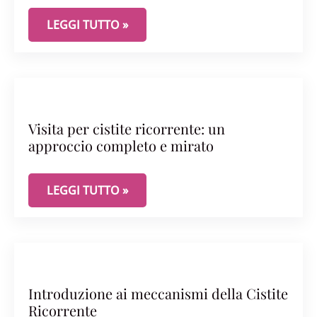
SINDROME DELLA VESCICA DOLOROSA E CISTITE 
LEGGI TUTTO »
Visita per cistite ricorrente: un
approccio completo e mirato
VISITA PER CISTITE RICORRENTE: UN APPROCCIO
LEGGI TUTTO »
Introduzione ai meccanismi della Cistite
Ricorrente