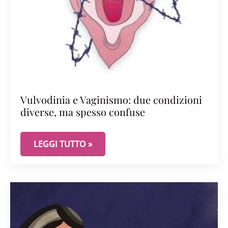
Vulvodinia e Vaginismo: due condizioni
diverse, ma spesso confuse
VULVODINIA E VAGINISMO: DUE CONDIZIONI DIV
LEGGI TUTTO »