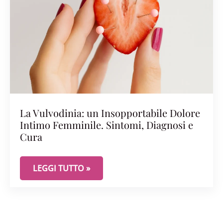
La Vulvodinia: un Insopportabile Dolore
Intimo Femminile. Sintomi, Diagnosi e
Cura
LA VULVODINIA: UN INSOPPORTABILE DOLORE IN
LEGGI TUTTO »