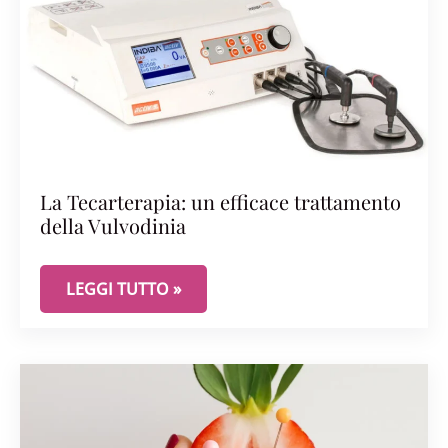
La Tecarterapia: un efficace trattamento
della Vulvodinia
LA TECARTERAPIA: UN EFFICACE TRATTAMENTO D
LEGGI TUTTO »