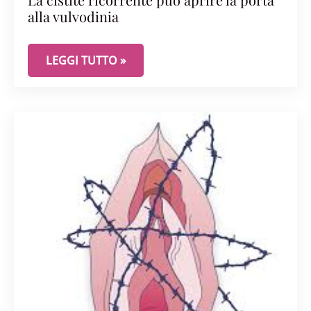
alla vulvodinia
LA CISTITE RICORRENTE PUÒ APRIRE LA PORTA A
LEGGI TUTTO »