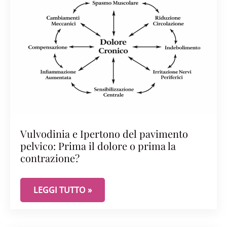
Vulvodinia e Ipertono del pavimento
pelvico: Prima il dolore o prima la
contrazione?
VULVODINIA E IPERTONO DEL PAVIMENTO PELVIC
LEGGI TUTTO »