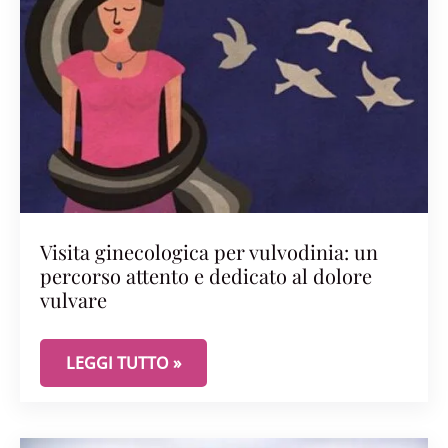
Visita ginecologica per vulvodinia: un
percorso attento e dedicato al dolore
vulvare
VISITA GINECOLOGICA PER VULVODINIA: UN PER
LEGGI TUTTO »