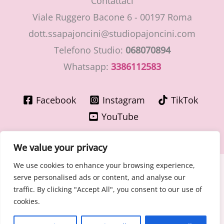
Contattaci
Viale Ruggero Bacone 6 - 00197 Roma
dott.ssapajoncini@studiopajoncini.com
Telefono Studio:
068070894
Whatsapp:
3386112583
Facebook
Instagram
TikTok
YouTube
We value your privacy
We use cookies to enhance your browsing experience,
Copyright © 2026 LaMiaGinecologa.com - Dott.ssa Cinzia
serve personalised ads or content, and analyse our
Pajoncini - Specialista in Ostetricia e Ginecologia
traffic. By clicking "Accept All", you consent to our use of
P.IVA 15400091003 – n° Ordine Medici di Roma 30776 del
cookies.
30/06/1981