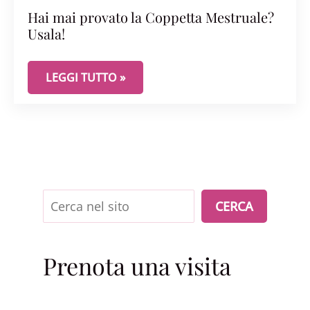
Hai mai provato la Coppetta Mestruale?
Usala!
HAI MAI PROVATO LA COPPETTA MESTRUALE? USA
LEGGI TUTTO »
Cerca
CERCA
Prenota una visita