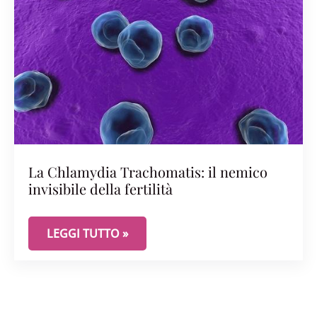
La Chlamydia Trachomatis: il nemico
invisibile della fertilità
LA CHLAMYDIA TRACHOMATIS: IL NEMICO INVISIBI
LEGGI TUTTO »