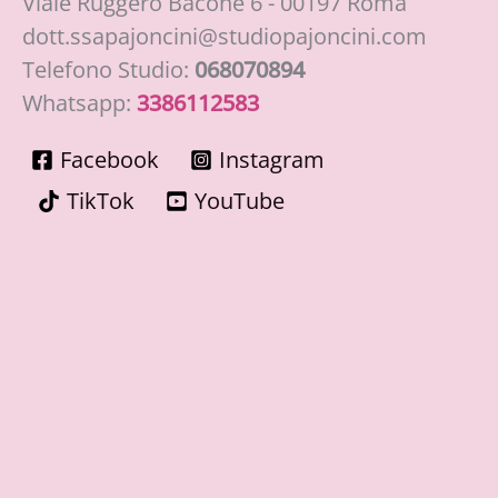
Viale Ruggero Bacone 6 - 00197 Roma
dott.ssapajoncini@studiopajoncini.com
Telefono Studio:
068070894
Whatsapp:
3386112583
Facebook
Instagram
TikTok
YouTube