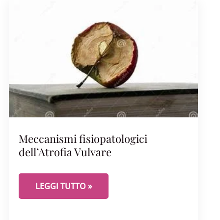
Meccanismi fisiopatologici
dell’Atrofia Vulvare
MECCANISMI FISIOPATOLOGICI DELL’ATROFIA V
LEGGI TUTTO »
DE DAVVERO QUANDO GLI ESTROGENI CALANO