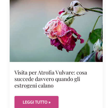
Visita per Atrofia Vulvare: cosa
succede davvero quando gli
estrogeni calano
VISITA PER ATROFIA VULVARE: COSA SUCCE
LEGGI TUTTO »