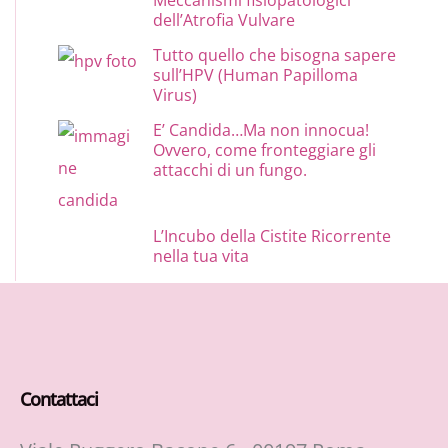
dell’Atrofia Vulvare
Tutto quello che bisogna sapere
sull’HPV (Human Papilloma
Virus)
E’ Candida…Ma non innocua!
Ovvero, come fronteggiare gli
attacchi di un fungo.
L’Incubo della Cistite Ricorrente
nella tua vita
Contattaci