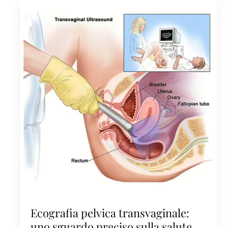
Ecografia pelvica transvaginale:
uno sguardo preciso sulla salute