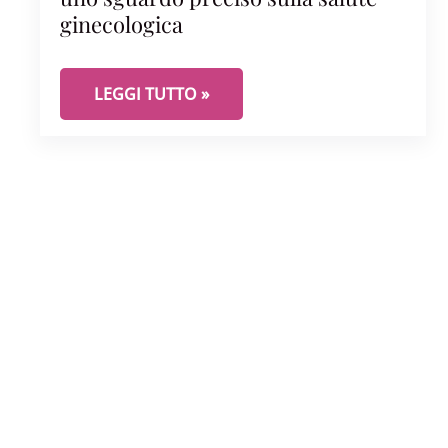
ginecologica
ECOGRAFIA PELVICA TRANSVAGINALE: UNO S
LEGGI TUTTO »