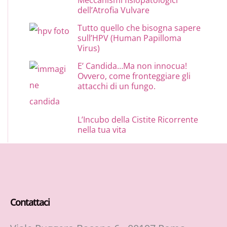
dell’Atrofia Vulvare
Tutto quello che bisogna sapere
sull’HPV (Human Papilloma
Virus)
E’ Candida…Ma non innocua!
Ovvero, come fronteggiare gli
attacchi di un fungo.
L’Incubo della Cistite Ricorrente
nella tua vita
Contattaci