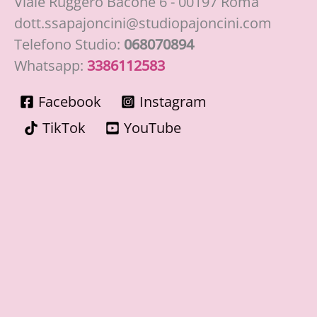
Viale Ruggero Bacone 6 - 00197 Roma
dott.ssapajoncini@studiopajoncini.com
Telefono Studio:
068070894
Whatsapp:
3386112583
Facebook
Instagram
TikTok
YouTube