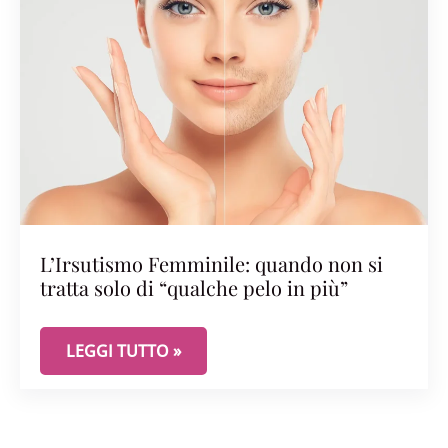
L’Irsutismo Femminile: quando non si
tratta solo di “qualche pelo in più”
L’IRSUTISMO FEMMINILE: QUANDO NON SI TRATTA
LEGGI TUTTO »