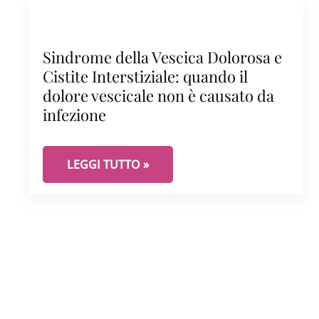
Sindrome della Vescica Dolorosa e
Cistite Interstiziale: quando il
dolore vescicale non è causato da
infezione
SINDROME DELLA VESCICA DOLOROSA E CISTI
LEGGI TUTTO »