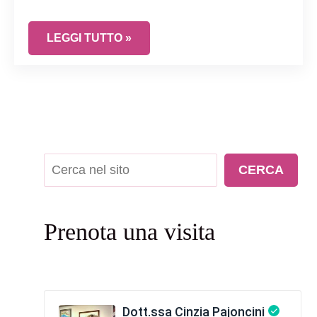
HAI MAI PROVATO LA COPPETTA MESTRUALE? 
LEGGI TUTTO »
Cerca
CERCA
Prenota una visita