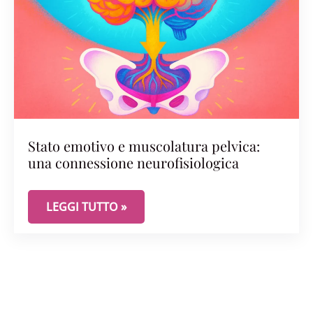
Stato emotivo e muscolatura pelvica:
una connessione neurofisiologica
STATO EMOTIVO E MUSCOLATURA PELVICA: UNA
LEGGI TUTTO »