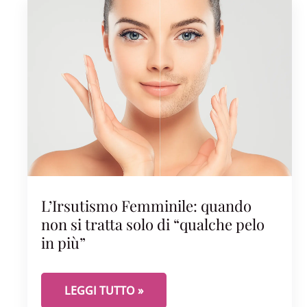
L’Irsutismo Femminile: quando
non si tratta solo di “qualche pelo
in più”
L’IRSUTISMO FEMMINILE: QUANDO NON SI TRA
LEGGI TUTTO »