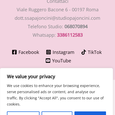
Contattaci
Viale Ruggero Bacone 6 - 00197 Roma
dott.ssapajoncini@studiopajoncini.com
Telefono Studio:
068070894
Whatsapp:
3386112583
Facebook
Instagram
TikTok
YouTube
We value your privacy
We use cookies to enhance your browsing experience,
Copyright © 2026 LaMiaGinecologa.com - Dott.ssa Cinzia
serve personalised ads or content, and analyse our
Pajoncini - Specialista in Ostetricia e Ginecologia
traffic. By clicking "Accept All", you consent to our use of
P.IVA 15400091003 – n° Ordine Medici di Roma 30776 del
cookies.
30/06/1981