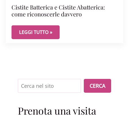
Cistite Batterica e Cistite Abatterica:
come riconoscerle davvero
CISTITE BATTERICA E CISTITE ABATTERICA: COM
LEGGI TUTTO »
Cerca
CERCA
Prenota una visita