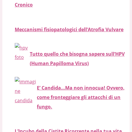
Cronico
Meccanismi fisiopatologici dell’Atrofia Vulvare
Tutto quello che bisogna sapere sull’HPV
(Human Papilloma Virus)
E’ Candida…Ma non innocua! Ovvero,
come fronteggiare gli attacchi di un
fungo.
L’Incubo della Cistite Ricorrente nella tua vita