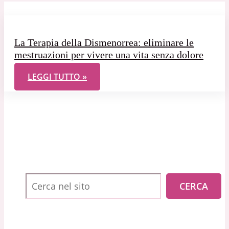
La Terapia della Dismenorrea: eliminare le
mestruazioni per vivere una vita senza dolore
LA TERAPIA DELLA DISMENORREA: ELIMINARE LE 
LEGGI TUTTO »
Cerca
CERCA