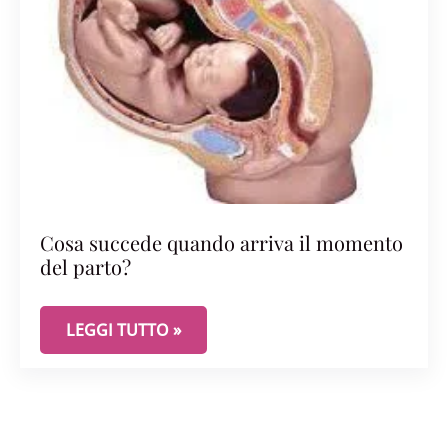
Cosa succede quando arriva il momento
del parto?
COSA SUCCEDE QUANDO ARRIVA IL MOMENTO DE
LEGGI TUTTO »