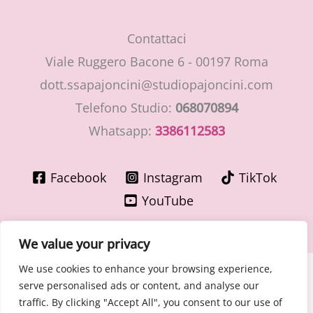
Contattaci
Viale Ruggero Bacone 6 - 00197 Roma
dott.ssapajoncini@studiopajoncini.com
Telefono Studio:
068070894
Whatsapp:
3386112583
Facebook
Instagram
TikTok
YouTube
We value your privacy
We use cookies to enhance your browsing experience,
Copyright © 2026 LaMiaGinecologa.com - Dott.ssa Cinzia
serve personalised ads or content, and analyse our
Pajoncini - Specialista in Ostetricia e Ginecologia
traffic. By clicking "Accept All", you consent to our use of