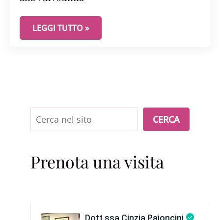
LA CISTITE RICORRENTE PUÒ APRIRE LA PORTA A
LEGGI TUTTO »
Cerca
CERCA
Prenota una visita