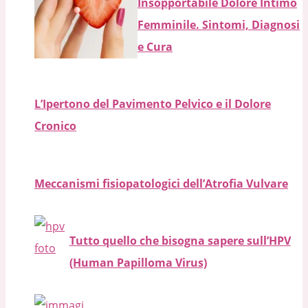
Insopportabile Dolore Intimo
Femminile. Sintomi, Diagnosi
e Cura
L’Ipertono del Pavimento Pelvico e il Dolore
Cronico
Meccanismi fisiopatologici dell’Atrofia Vulvare
Tutto quello che bisogna sapere sull’HPV
(Human Papilloma Virus)