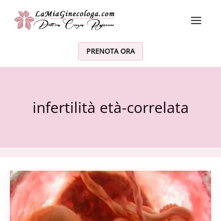
Vai al contenuto
PRENOTA ORA
infertilità età-correlata