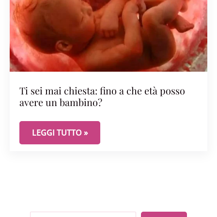
Ti sei mai chiesta: fino a che età posso
avere un bambino?
TI SEI MAI CHIESTA: FINO A CHE ETÀ POSSO AVE
LEGGI TUTTO »