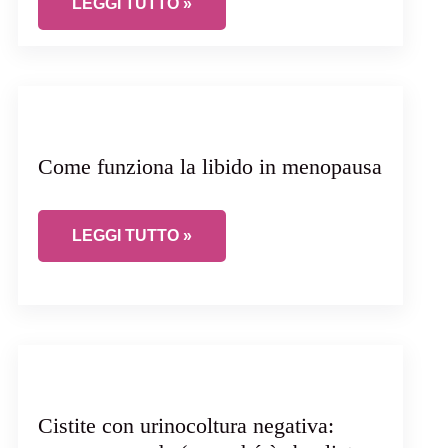
 (E PERCHÉ NON È “SOLO UN’INFEZIONE”)
VULVODINIA E IPERTONO DEL PAVIMENTO PELV
LEGGI TUTTO »
Come funziona la libido in menopausa
COME FUNZIONA LA LIBIDO IN MENOPAUSA
LEGGI TUTTO »
CA: COME RICONOSCERLE DAVVERO
Cistite con urinocoltura negativa: