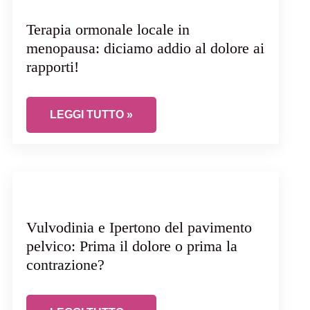
Terapia ormonale locale in
menopausa: diciamo addio al dolore ai
rapporti!
RRAGICO?
TERAPIA ORMONALE LOCALE IN MENOPAUSA: D
LEGGI TUTTO »
Vulvodinia e Ipertono del pavimento
pelvico: Prima il dolore o prima la
contrazione?