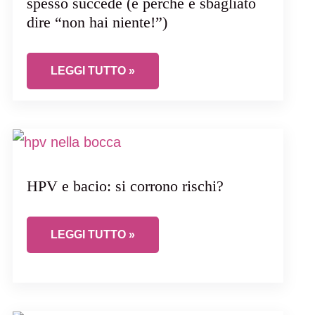
spesso succede (e perché è sbagliato
dire “non hai niente!”)
RICORRENTI
CISTITE CON URINOCOLTURA NEGATIVA: SPESS
LEGGI TUTTO »
HPV e bacio: si corrono rischi?
HPV E BACIO: SI CORRONO RISCHI?
LEGGI TUTTO »
 ADOLESCENZIALE?