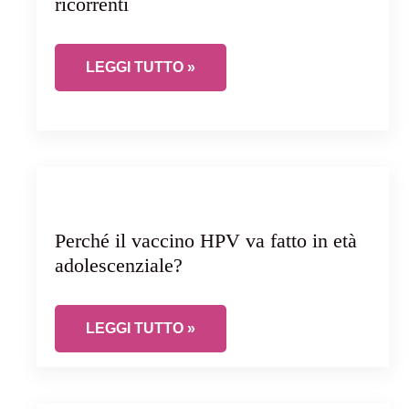
ricorrenti
LA TERAPIA POST-COITALE NELLE CISTITI 
LEGGI TUTTO »
Perché il vaccino HPV va fatto in età
adolescenziale?
PERCHÉ IL VACCINO HPV VA FATTO IN ETÀ
LEGGI TUTTO »