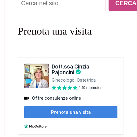
CERCA
Prenota una visita
ICIAMO ADDIO AL DOLORE AI RAPPORTI!