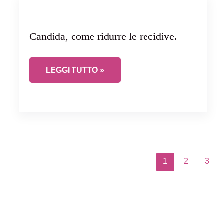
Candida, come ridurre le recidive.
CANDIDA, COME RIDURRE LE RECIDIVE.
LEGGI TUTTO »
1
2
3