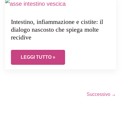
Intestino, infiammazione e cistite: il
dialogo nascosto che spiega molte
recidive
INTESTINO, INFIAMMAZIONE E CISTITE: IL DI
LEGGI TUTTO »
Successivo
→