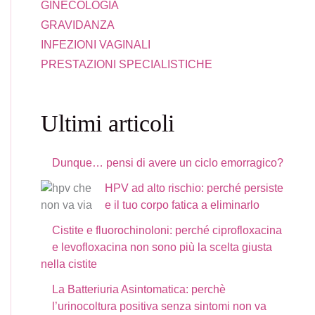
GINECOLOGIA
GRAVIDANZA
INFEZIONI VAGINALI
PRESTAZIONI SPECIALISTICHE
O SUCCEDE (E PERCHÉ È SBAGLIATO DIRE “NON HAI N
Ultimi articoli
Dunque… pensi di avere un ciclo emorragico?
HPV ad alto rischio: perché persiste
e il tuo corpo fatica a eliminarlo
Cistite e fluorochinoloni: perché ciprofloxacina
e levofloxacina non sono più la scelta giusta
nella cistite
La Batteriuria Asintomatica: perchè
l’urinocoltura positiva senza sintomi non va