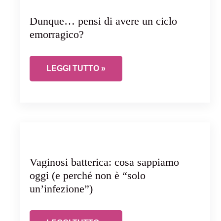
Dunque… pensi di avere un ciclo
emorragico?
DUNQUE… PENSI DI AVERE UN CICLO EMO
LEGGI TUTTO »
Vaginosi batterica: cosa sappiamo
oggi (e perché non è “solo
un’infezione”)