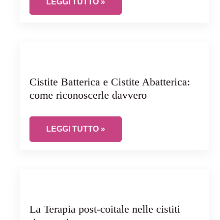
VAGINOSI BATTERICA: COSA SAPPIAMO OGGI
LEGGI TUTTO »
Cistite Batterica e Cistite Abatterica:
come riconoscerle davvero
CISTITE BATTERICA E CISTITE ABATTERI
LEGGI TUTTO »
La Terapia post-coitale nelle cistiti