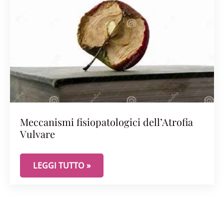
Meccanismi fisiopatologici dell’Atrofia
Vulvare
MECCANISMI FISIOPATOLOGICI DELL’ATROFIA VU
LEGGI TUTTO »