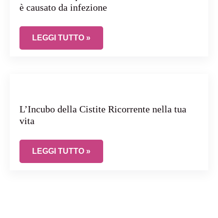
è causato da infezione
SINDROME DELLA VESCICA DOLOROSA E CISTIT
LEGGI TUTTO »
L’Incubo della Cistite Ricorrente nella tua
vita
L’INCUBO DELLA CISTITE RICORRENTE NELLA T
LEGGI TUTTO »