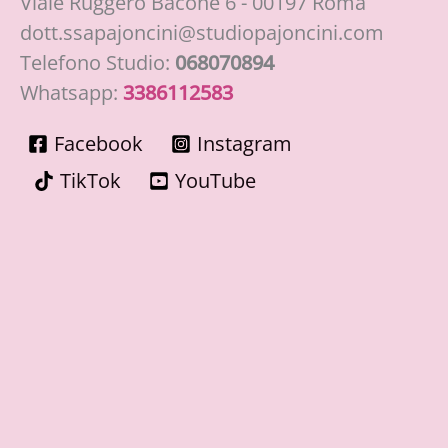
Viale Ruggero Bacone 6 - 00197 Roma
dott.ssapajoncini@studiopajoncini.com
Telefono Studio:
068070894
Whatsapp:
3386112583
Facebook
Instagram
TikTok
YouTube