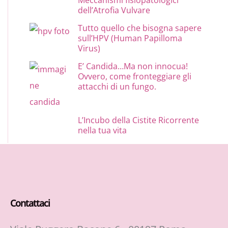
dell’Atrofia Vulvare
Tutto quello che bisogna sapere
sull’HPV (Human Papilloma
Virus)
E’ Candida…Ma non innocua!
Ovvero, come fronteggiare gli
attacchi di un fungo.
L’Incubo della Cistite Ricorrente
nella tua vita
Contattaci