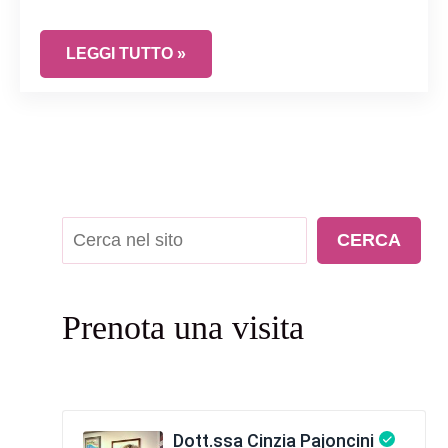
HAI MAI PROVATO LA COPPETTA MESTRUALE? 
LEGGI TUTTO »
Cerca
CERCA
Prenota una visita