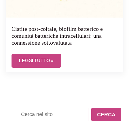
Cistite post-coitale, biofilm batterico e
comunità batteriche intracellulari: una
connessione sottovalutata
CISTITE POST-COITALE, BIOFILM BATTERICO
LEGGI TUTTO »
Cerca
CERCA