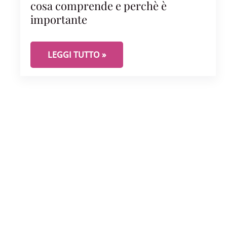
cosa comprende e perchè è
importante
LA VISITA GINECOLOGICA COMPLETA: COSA 
LEGGI TUTTO »