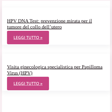
HPV DNA Test: prevenzione mirata per il
tumore del collo dell’utero
HPV DNA TEST: PREVENZIONE MIRATA PER IL TUM
LEGGI TUTTO »
Visita ginecologica specialistica per Papilloma
Virus (HPV)
VISITA GINECOLOGICA SPECIALISTICA PER PAPILLO
LEGGI TUTTO »