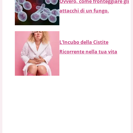
Ovvero, come fronteggiare gli
attacchi di un fungo.
L’Incubo della Cistite
Ricorrente nella tua vita