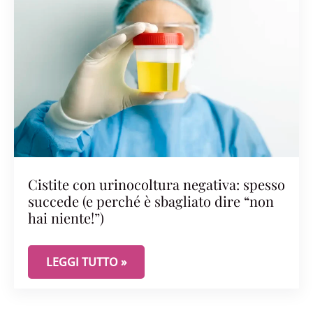
Cistite con urinocoltura negativa: spesso
succede (e perché è sbagliato dire “non
hai niente!”)
CISTITE CON URINOCOLTURA NEGATIVA: SPESSO SU
LEGGI TUTTO »