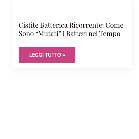
Cistite Batterica Ricorrente: Come
Sono “Mutati” i Batteri nel Tempo
CISTITE BATTERICA RICORRENTE: COME SONO 
LEGGI TUTTO »