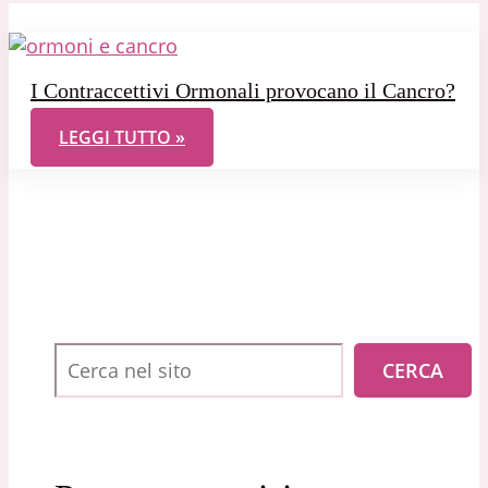
I Contraccettivi Ormonali provocano il Cancro?
I CONTRACCETTIVI ORMONALI PROVOCANO IL CA
LEGGI TUTTO »
Cerca
CERCA