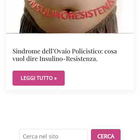
Sindrome dell’Ovaio Policistico: cosa
vuol dire Insulino-Resistenza.
SINDROME DELL’OVAIO POLICISTICO: COSA VUOL 
LEGGI TUTTO »
Cerca
CERCA