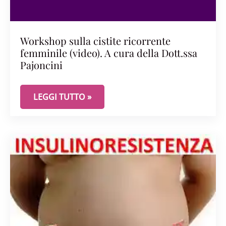
Workshop sulla cistite ricorrente
femminile (video). A cura della Dott.ssa
Pajoncini
WORKSHOP SULLA CISTITE RICORRENTE FEMMINILE
LEGGI TUTTO »