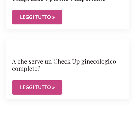
LA VISITA GINECOLOGICA COMPLETA: COSA COM
LEGGI TUTTO »
A che serve un Check Up ginecologico
completo?
A CHE SERVE UN CHECK UP GINECOLOGICO COM
LEGGI TUTTO »