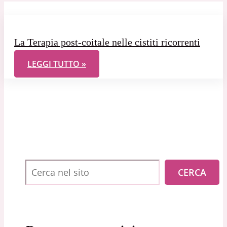
La Terapia post-coitale nelle cistiti ricorrenti
LA TERAPIA POST-COITALE NELLE CISTITI RICORREN
LEGGI TUTTO »
Cerca
CERCA