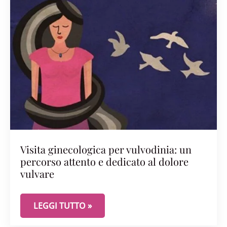
Visita ginecologica per vulvodinia: un
percorso attento e dedicato al dolore
vulvare
VISITA GINECOLOGICA PER VULVODINIA: UN PER
LEGGI TUTTO »