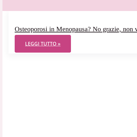
Osteoporosi in Menopausa? No grazie, non v
OSTEOPOROSI IN MENOPAUSA? NO GRAZIE, NO
LEGGI TUTTO »