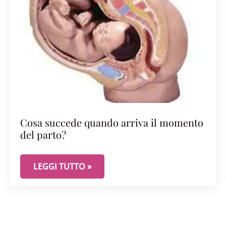
Cosa succede quando arriva il momento
del parto?
COSA SUCCEDE QUANDO ARRIVA IL MOMENTO DE
LEGGI TUTTO »