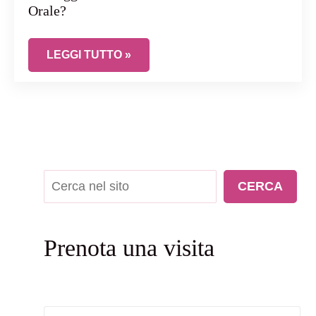
Orale?
L’INFEZIONE GENITALE DA HPV PUÒ PROVOCA
LEGGI TUTTO »
Cerca
CERCA
Prenota una visita