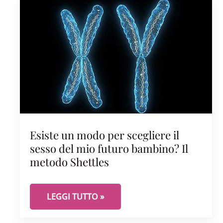
Esiste un modo per scegliere il
sesso del mio futuro bambino? Il
metodo Shettles
ESISTE UN MODO PER SCEGLIERE IL SESSO D
LEGGI TUTTO »