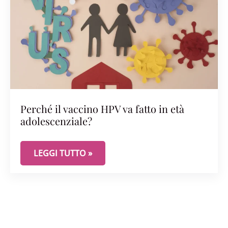
Perché il vaccino HPV va fatto in età
adolescenziale?
PERCHÉ IL VACCINO HPV VA FATTO IN ETÀ ADOLE
LEGGI TUTTO »