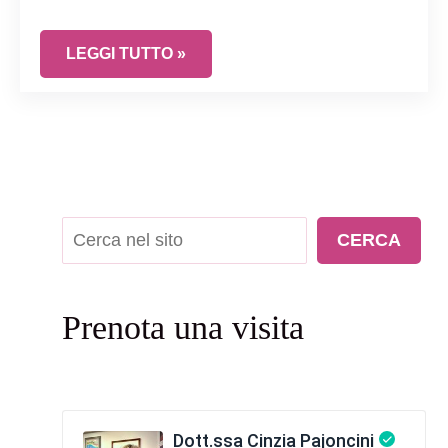
SINDROME DELL’OVAIO POLICISTICO: COSA VUO
LEGGI TUTTO »
Cerca
CERCA
Prenota una visita