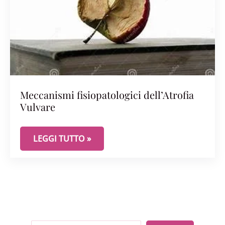
Meccanismi fisiopatologici dell’Atrofia
Vulvare
MECCANISMI FISIOPATOLOGICI DELL’ATROFIA VU
LEGGI TUTTO »