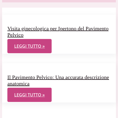
Visita ginecologica per Ipertono del Pavimento
Pelvico
VISITA GINECOLOGICA PER IPERTONO DEL PAVIM
LEGGI TUTTO »
Il Pavimento Pelvico: Una accurata descrizione
anatomica
IL PAVIMENTO PELVICO: UNA ACCURATA DESCRIZ
LEGGI TUTTO »