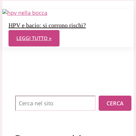
HPV e bacio: si corrono rischi?
HPV E BACIO: SI CORRONO RISCHI?
LEGGI TUTTO »
Cerca
CERCA