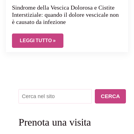
Sindrome della Vescica Dolorosa e Cistite
Interstiziale: quando il dolore vescicale non
è causato da infezione
SINDROME DELLA VESCICA DOLOROSA E CISTIT
LEGGI TUTTO »
Cerca
CERCA
Prenota una visita